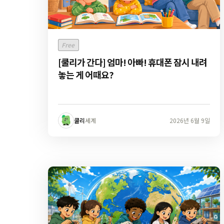
Free
[쿨리가 간다] 엄마! 아빠! 휴대폰 잠시 내려
놓는 게 어때요?
쿨리
세계
2026년 6월 9일