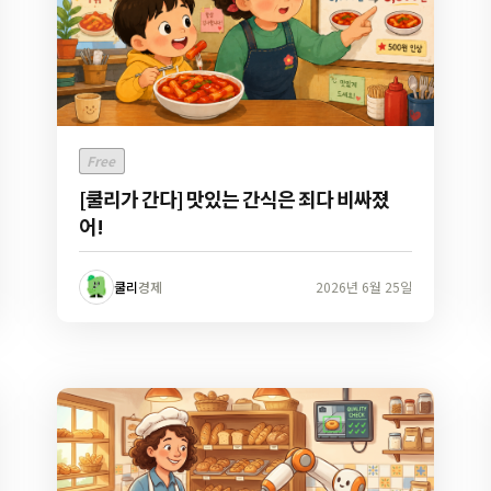
Free
[쿨리가 간다] 맛있는 간식은 죄다 비싸졌
어!
쿨리
경제
2026년 6월 25일