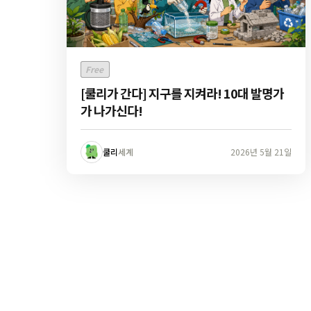
Free
[쿨리가 간다] 지구를 지켜라! 10대 발명가
가 나가신다!
쿨리
세계
2026년 5월 21일