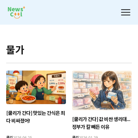
물가
[쿨리가 간다] 맛있는 간식은 죄
[쿨리가 간다] 값 비싼 생리대...
다 비싸졌어!
정부가 칼 빼든 이유
쿨리
2026.06.25
쿨리
2026.01.29