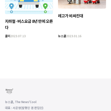
레고가 비싸진대
지하철·버스요금 8년 만에 오른
다
쿨리
2023.07.13
뉴스쿨
2023.01.16
뉴스쿨, The News'Cool
대표 : 서은영(발행인 겸 편집인)