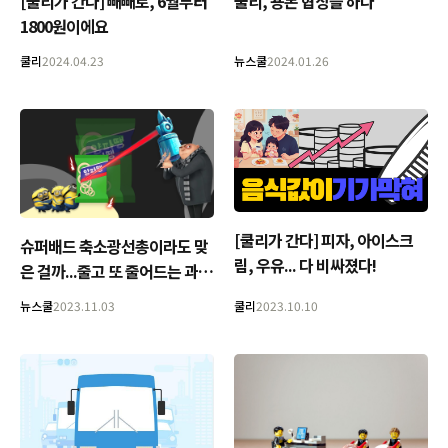
[쿨리가 간다] 빼빼로, 6월부터
쿨리, 용돈 협상을 하다
1800원이에요
쿨리
2024.04.23
뉴스쿨
2024.01.26
[쿨리가 간다] 피자, 아이스크
슈퍼배드 축소광선총이라도 맞
림, 우유... 다 비싸졌다!
은 걸까...줄고 또 줄어드는 과자
•초콜릿
뉴스쿨
2023.11.03
쿨리
2023.10.10