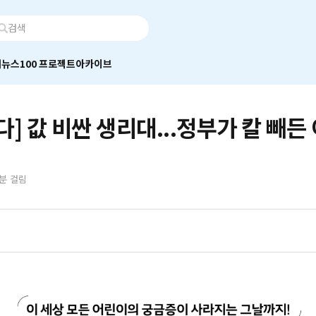
어
뉴스100 프로젝트
아카이브
다] 값 비싼 생리대...정부가 칼 빼든
0분 걸림