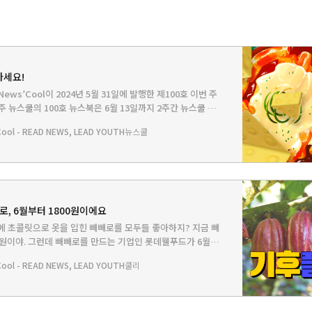
마세요!
ews’Cool이 2024년 5월 31일에 발행한 제100호 이번 주
주 뉴스쿨의 100호 뉴스북은 6월 13일까지 2주간 뉴스쿨 회
다. 이번 주 뉴스쿨에서 다루는 이야기는... HEADLINE -
ol - READ NEWS, LEAD YOUTH
뉴스쿨
자 위 치즈가 가짜라고?뉴스쿨TV - ‘좋은 음식‘인지 ‘나쁜
면 알 수 있다?PLAY
로, 6월부터 1800원이에요
에 초콜릿으로 옷을 입힌 빼빼로를 모두들 좋아하지? 지금 빼
0원이야. 그런데 빼빼로를 만드는 기업인 롯데웰푸드가 6월부
800원으로 올린대. 빼빼로뿐만 아니라 칸초, 가나초콜릿도 비
ol - READ NEWS, LEAD YOUTH
쿨리
롯데는 이 과자들의 가격을 5월에 올리려고 했는데 무슨 이유
다고 해. 이유가 뭘까? 쿨리가 알아볼게!🔎오늘 뉴스의 키워