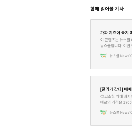
함께 읽어볼 기사
가짜 치즈에 속지 
이 콘텐츠는 뉴스쿨 N
뉴스쿨입니다.‌ 이번 
원에게 무료로 공개됩니
뉴스쿨 News'Co
내가 먹은 떡볶이•피
음식‘인지 ‘이것’ 보
[쿨리가 간다] 빼빼
😎고소한 막대 과자
빼로의 가격은 170
터 빼빼로 가격을 1
뉴스쿨 News'Co
싸진다고 해. 원래 
에서인지 한 달 미뤘
드