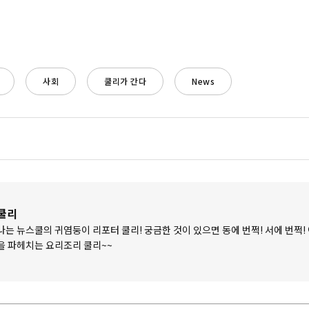
사회
쿨리가 간다
News
쿨리
나는 뉴스쿨의 귀염둥이 리포터 쿨리! 궁금한 것이 있으면 동에 번쩍! 서에 번쩍!
을 파헤치는 요리조리 쿨리~~