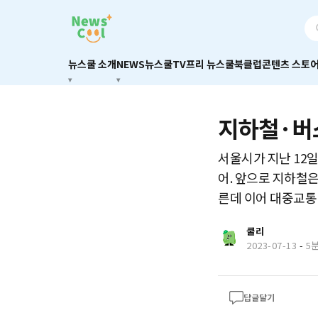
뉴스쿨 소개
NEWS
뉴스쿨TV
프리 뉴스쿨
북클럽
콘텐츠 스토
지하철·버
서울시가 지난 12일
어. 앞으로 지하철은 
른데 이어 대중교통 
쿨리
2023-07-13
-
5
답글달기