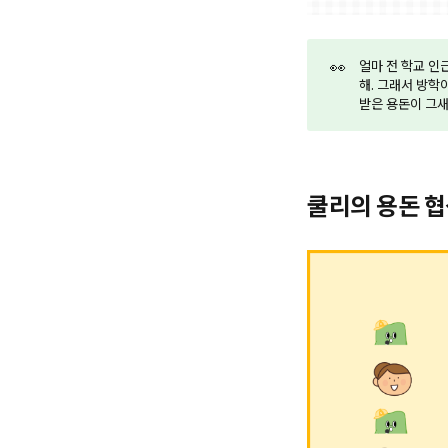
👀
얼마 전 학교 인
해. 그래서 방학
받은 용돈이 그새
쿨리의 용돈 