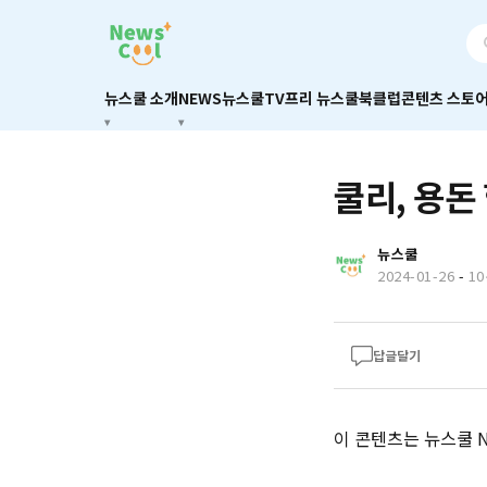
뉴스쿨 소개
NEWS
뉴스쿨TV
프리 뉴스쿨
북클럽
콘텐츠 스토
쿨리, 용돈
뉴스쿨
2024-01-26
-
1
답글달기
이 콘텐츠는 뉴스쿨 Ne