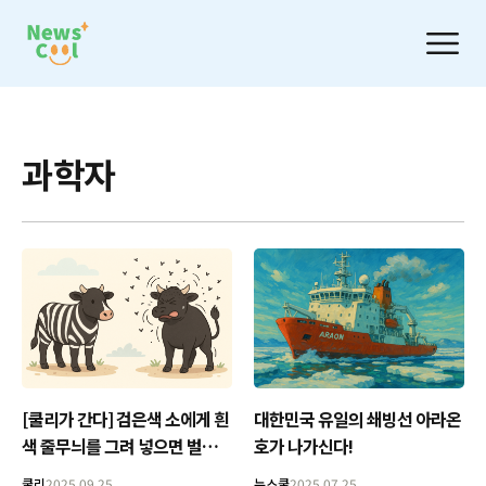
과학자
[쿨리가 간다] 검은색 소에게 흰
대한민국 유일의 쇄빙선 아라온
색 줄무늬를 그려 넣으면 벌어지
호가 나가신다!
는 일
쿨리
2025.09.25
뉴스쿨
2025.07.25