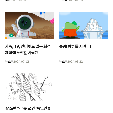
가족, TV, 인터넷도 없는 화성
특명! 빙하를 지켜라!
체험에 도전할 사람?!
뉴스쿨
2024.07.12
뉴스쿨
2024.03.22
잘 쓰면 '약' 못 쓰면 '독'...인류