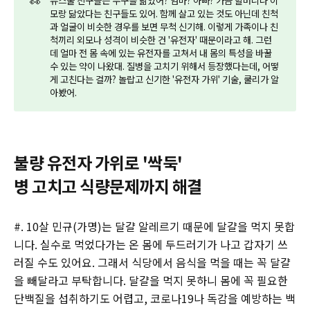
👀
뉴스쿨 친구들은 누구를 닮았어? 엄마? 아빠? 가끔 할머니나 이
모랑 닮았다는 친구들도 있어. 함께 살고 있는 것도 아닌데 친척
과 얼굴이 비슷한 경우를 보면 무척 신기해. 이렇게 가족이나 친
척끼리 외모나 성격이 비슷한 건 '유전자' 때문이라고 해. 그런
데 얼마 전 몸 속에 있는 유전자를 고쳐서 내 몸의 특성을 바꿀
수 있는 약이 나왔대. 질병을 고치기 위해서 등장했다는데, 어떻
게 고친다는 걸까? 놀랍고 신기한 '유전자 가위' 기술, 쿨리가 알
아봤어.
불량 유전자 가위로 '싹둑'
병 고치고 식량문제까지 해결
#. 10살 민규(가명)는 달걀 알레르기 때문에 달걀을 먹지 못합
니다. 실수로 먹었다가는 온 몸에 두드러기가 나고 갑자기 쓰
러질 수도 있어요. 그래서 식당에서 음식을 먹을 때는 꼭 달걀
을 빼달라고 부탁합니다. 달걀을 먹지 못하니 몸에 꼭 필요한
단백질을 섭취하기도 어렵고, 코로나19나 독감을 예방하는 백