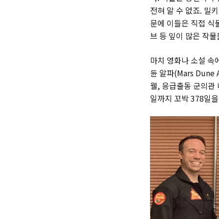
전혀 알 수 없죠. 밀
문에 이들은 직접 식
브 등 잎이 많은 작물
마치 영화나 소설 속에
듄 알파(Mars Dun
웰, 응급출동 군의관 
일까지 꼬박 378일