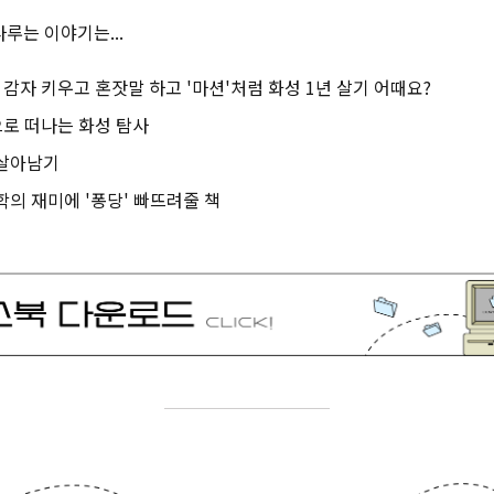
루는 이야기는...
홀로 감자 키우고 혼잣말 하고 '마션'처럼 화성 1년 살기 어때요?
으로 떠나는 화성 탐사
 살아남기
수학의 재미에 '퐁당' 빠뜨려줄 책