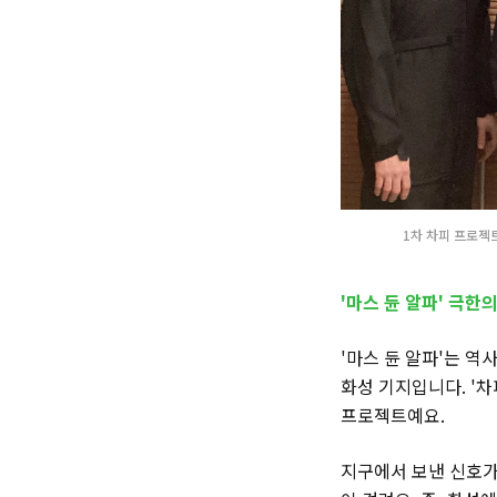
1차 차피 프로젝
'마스 듄 알파' 극한
'마스 듄 알파'는 역
화성 기지입니다. '
프로젝트예요.
지구에서 보낸 신호가