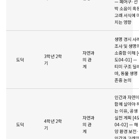
— 폐어구·선
박 소음이 혹
고래 서식에 
치는 영향
생명 경시 사
조사 및 생명
자연과
소중함 이해 [
3학년 2학
도덕
의 관
도04-01] —
기
계
티미 구조 딜
마, 동물 생명
존중 논의
인간과 자연
함께 살아야 
는 이유, 공생
자연과
실천 계획 [4
4학년 2학
도덕
의 관
04-02] — 해
기
계
양 환경 보전·
인간과 고래