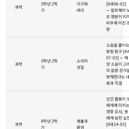
3학년 2학
지구와
[4과06-02]
과학
기
바다
— 발트해의 
은 염분이 티
피부에 미친 
향
소음을 줄이
방법 탐구 [4
07-03] — 해
3학년 2학
소리의
과학
양 소음이 고
기
성질
의 음향 감각
방해한다는 
용과 직결
인간 활동이 
태계에 미치
영향 조사, 생
태계 보전 실
4학년 2학
생물과
과학
[4과14-03]
기
환경