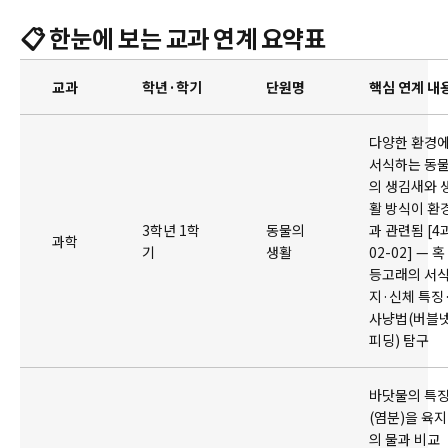
📋 한눈에 보는 교과 연계 요약표
교과
학년·학기
단원명
핵심 연계 내
다양한 환경
서식하는 동
의 생김새와 
활 방식이 환
3학년 1학
동물의
과 관련됨 [4
과학
기
생활
02-02] — 혹
등고래의 서
지·신체 특징
사냥법(버블
피딩) 탐구
바닷물의 특
(염분)을 육지
의 물과 비교