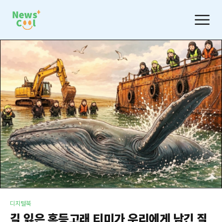
디지털북
길 잃은 혹등고래 티미가 우리에게 남긴 질