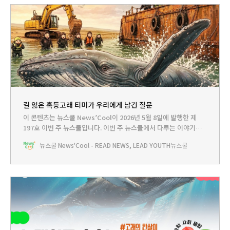
길 잃은 혹등고래 티미가 우리에게 남긴 질문
이 콘텐츠는 뉴스쿨 News’Cool이 2026년 5월 8일에 발행한 제
197호 이번 주 뉴스쿨입니다.‌ 이번 주 뉴스쿨에서 다루는 이야기는...
HEADLINE - 길 잃은 혹등고래 티미가 우리에게 남긴 질문뉴스쿨
뉴스쿨 News'Cool - READ NEWS, LEAD YOUTH
뉴스쿨
TV - 노래하는 고래 ‘혹등고래’를 아시나요?PLAY - 티미의 비밀 일
기BOOKCLUB - 바다, 그리고 그 속에 살아가는 고래를 지키려면?
🤓이번 주에는 혹등고래 티미 이야기를 전해주려고