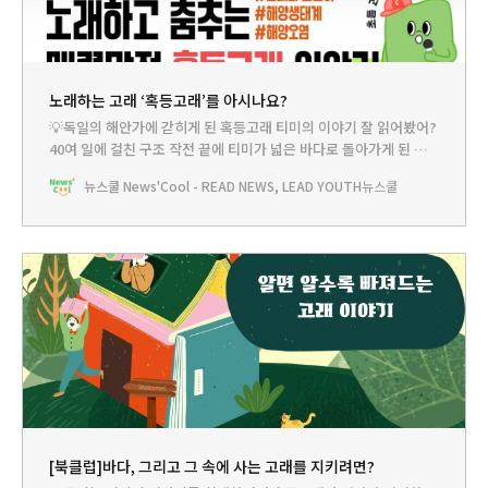
노래하는 고래 ‘혹등고래’를 아시나요?
💡독일의 해안가에 갇히게 된 혹등고래 티미의 이야기 잘 읽어봤어?
40여 일에 걸친 구조 작전 끝에 티미가 넓은 바다로 돌아가게 된 건
정말 다행이야. 그런데 티미는 도대체 어쩌다 독일의 얕은 바다로 가
뉴스쿨 News'Cool - READ NEWS, LEAD YOUTH
뉴스쿨
게 됐던 걸까? 물의 깊이나 가야 할 방향을 알아채지 못할 만큼 티미
의 몸에 문제가 있었던 걸까? 혹등고래는 어떤 동물인지도 궁금해.
[북클럽]바다, 그리고 그 속에 사는 고래를 지키려면?