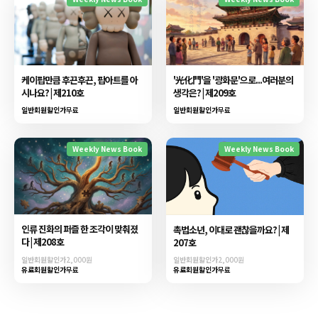
케이팝만큼 후끈후끈, 팝아트를 아
'光化門'을 '광화문'으로...여러분의
시나요? | 제210호
생각은? | 제209호
일반회원할인가
무료
일반회원할인가
무료
Weekly News Book
Weekly News Book
인류 진화의 퍼즐 한 조각이 맞춰졌
촉법소년, 이대로 괜찮을까요? | 제
다 | 제208호
207호
일반회원할인가
2,000원
일반회원할인가
2,000원
유료회원할인가
무료
유료회원할인가
무료