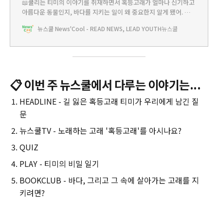
📖쿨리는 티미의 이야기를 취재하면서 혹등고래가 얼마나 신기하고
아름다운 동물인지, 바다를 지키는 일이 왜 중요한지 알게 됐어. 뉴스
쿨러 친구들도 쿨리와 같은 마음이겠지? 오늘은 그 마음을 더 깊이
뉴스쿨 News'Cool - READ NEWS, LEAD YOUTH
뉴스쿨
키워줄 책 네 권을 소개할게. 맘에 드는 책을 골라 읽어봐~고래들의
산책 ✅ 닉 블랜드 지음 | 웅진주니어 | 40쪽 ✅ #해양오염 #공존 #환
경 #유머그림책 #논술토론 ✅ 추천 연령:
📋 이번 주 뉴스쿨에서 다루는 이야기는...
HEADLINE - 길 잃은 혹등고래 티미가 우리에게 남긴 질
문
뉴스쿨TV - 노래하는 고래 '혹등고래'를 아시나요?
QUIZ
PLAY - 티미의 비밀 일기
BOOKCLUB - 바다, 그리고 그 속에 살아가는 고래를 지
키려면?