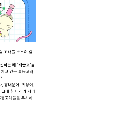
접 고래를 도우러 갈
신하는 배 '비글호'를
엄치고 있는 혹등고래
?
, 흉내문어, 귀상어,
 고래 한 마리가 사라
 혹등고래들을 무사히