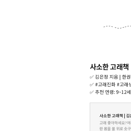
사소한 고래책
✅ 김은정 지음 | 한권
✅ #고래진화 #고래
✅ 추천 연령: 9~12세
사소한 고래책 | 김
고래 좋아하세요?여
란 몸을 물 위로 솟