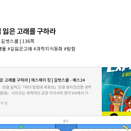
길 잃은 고래를 구하라
 길벗스쿨 | 136쪽
생물 #길잃은고래 #과학지식동화 #탐험
잃은 고래를 구하라 | 에스제이 킹 | 길벗스쿨 - 예스24
』만큼 알차고『바다 탐험대 옥토넛』만큼 흥미진진한 과학
험대』 시리즈는 세계적인 교양 지식서의 명가 DK에서 기획
, 다양한 관심사를 가진 비밀 탐험대가 임무를 수행하는 흥미
이 킹
 있습니다.…
광고