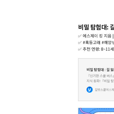
비밀 탐험대: 
✅ 에스제이 킹 지음 |
✅ #혹등고래 #해양
✅ 추천 연령: 8~11세
비밀 탐험대 : 길 
『신기한 스쿨 버스
지식 동화!『비밀 탐
한 과학 지식 동화로
길벗스쿨
에스제
로운 이야기를 담고