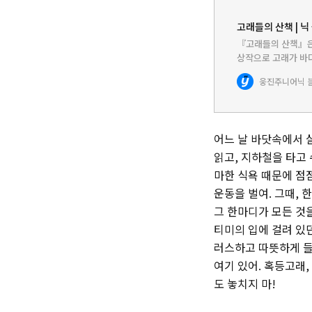
고래들의 산책 | 닉
『고래들의 산책』은 
상작으로 고래가 바
았다. 고래들은 사람
웅진주니어
닉 
발레리나와 공연에
어느 날 바닷속에서 
읽고, 지하철을 타고
마한 식욕 때문에 점
운동을 벌여. 그때, 
그 한마디가 모든 것
티미의 입에 걸려 있
러스하고 따뜻하게 들
여기 있어. 혹등고래
도 놓치지 마!