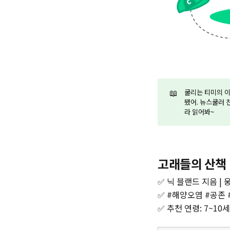
📖
쿨리는 티미의 
됐어. 뉴스쿨러 
라 읽어봐~
고래들의 산책
✅ 닉 블랜드 지음 | 
✅ #해양오염 #공존
✅ 추천 연령: 7~10세