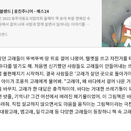
 블랜드 | 웅진주니어 - 예스24
2022 호주아동도서협의회 올해의 책 유아 부문 명예상 수
다에서 걸어 나와 사람과 함께 살면서 일어나는 이야기를 담
처럼 헬멧을 쓰고 자전거를 타고, 공원에서 놀이를 즐기며,
블랜드
 출연하기도…
살던 고래들이 뚜벅뚜벅 땅 위로 걸어 나왔어. 헬멧을 쓰고 자전거를 
 수다를 떨기도 해. 처음엔 신기했던 사람들도 고래들이 만들어내는 
점 불편해지기 시작하지. 결국 사람들은 '고래가 살던 곳으로 돌아가야
한 아이가 조용히 고래에게 물어봐. "고래야, 왜 바다에서 걸어 나온 거
을 바꾸지. 고래가 한 대답은 충격적이야. 바다는 거대한 쓰레기통이 
던 밧줄, 기억나? 그건 어선에서 버려진 폐기물이었어. 이 그림책은 
려줘. 직접 설교하지 않으면서도 마음을 움직이는 그림책이라는 극
, 대왕고래, 범고래, 일각고래 등 다양한 고래들이 등장하니 책 속 