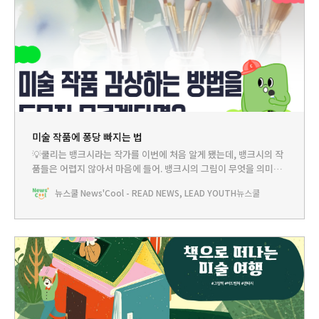
미술 작품에 퐁당 빠지는 법
💡쿨리는 뱅크시라는 작가를 이번에 처음 알게 됐는데, 뱅크시의 작
품들은 어렵지 않아서 마음에 들어. 뱅크시의 그림이 무엇을 의미하
는지 정확하게 설명하기는 어렵지만 그냥 보기만 해도 재미있잖아.
뉴스쿨 News'Cool - READ NEWS, LEAD YOUTH
뉴스쿨
그런데 뱅크시와 달리 미술관에 가서 보는 그림들은 하나같이 어려
워서 보는 재미가 없어.. 다른 화가들도 뱅크시처럼 재미있게 그림을
그려주면 좋을 텐데 왜 그러지 않는 걸까? 뉴쌤께 여쭤봐야겠어.