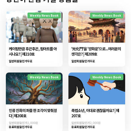
Weekly News Book
Weekly News Book
케이팝만큼 후끈후끈, 팝아트를 아
'光化門'을 '광화문'으로...여러분의
시나요? | 제210호
생각은? | 제209호
일반회원할인가
무료
일반회원할인가
무료
Weekly News Book
Weekly News Book
인류 진화의 퍼즐 한 조각이 맞춰졌
촉법소년, 이대로 괜찮을까요? | 제
다 | 제208호
207호
일반회원할인가
2,000원
일반회원할인가
2,000원
유료회원할인가
무료
유료회원할인가
무료