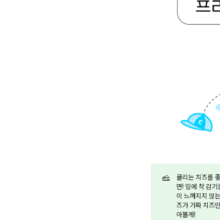
🧀
쿨리는 치즈를 좋
면! 입에 착 감
이 느껴지지 않는
즈가 가짜 치즈인
아볼게!