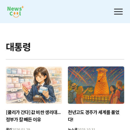
대통령
[쿨리가 간다] 값 비싼 생리대...
천년고도 경주가 세계를 품었
정부가 칼 빼든 이유
다!
쿨리
2026.01.29
뉴스쿨
2025.10.31