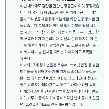
이번 대회에도 감탄할 만한 발명품들이 여럿 등장했습
니다. 태국의 17세 청소년 야닌 탕카라바쿤은 버려진
플라스틱병을 재활용해 코뿔새를 위한 인공 둥지를 만
들었습니다. 코뿔새는 씨앗을 멀리 퍼뜨려 숲을 살리
는 새인데, 서식지가 줄면서 둥지를 틀 나무 구멍도 함
께 부족해졌기 때문입니다. 야닌의 인공 둥지는 이 문
제를 해결하기 위한 발명품인데요. 코뿔새를 살리는
데서 나아가 숲 전체를 지키는 아이디어로 주목받고
있습니다.
케냐의 17세 청소년들은 옥수수·코코넛 껍질 등 농업
폐기물을 활용해 자동차 배기가스 속 해로운 물질을
줄이는 장치를 만들었습니다. 또 인도의 16세 청소년
들은 버려지는 타마린드 씨앗으로 바다나 강물 속의
미세플라스틱을 건져낼 방법을 찾았습니다. 타마린드
씨앗 가루가 물속의 미세플라스틱을 한데 뭉치게 만들
면, 그것을 자석으로 건져내는 방식입니다.