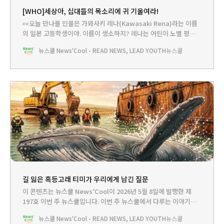
[WHO]세상아, 십대들의 목소리에 귀 기울여라!
👀오늘 만나볼 인물은 가와사키 레나(Kawasaki Rena)라는 이름
의 일본 고등학생이야. 이름이 생소하지? 레나는 어린이 노벨 평화상
으로 불리는 ‘국제 아동 평화상’ 수상자야. 세계적인 환경 운동가 그
뉴스쿨 News'Cool - READ NEWS, LEAD YOUTH
뉴스쿨
레타 툰베리, 아동 인권 운동가 말랄라 유사프자이가 수상했던 바로
그 상이야. 레나는 어떤 활동을 했기에 이런 상을 탔을까? 레나를 함
께 만나러 가보자.지난해 11월 국제
길 잃은 혹등고래 티미가 우리에게 남긴 질문
이 콘텐츠는 뉴스쿨 News’Cool이 2026년 5월 8일에 발행한 제
197호 이번 주 뉴스쿨입니다.‌ 이번 주 뉴스쿨에서 다루는 이야기는...
HEADLINE - 길 잃은 혹등고래 티미가 우리에게 남긴 질문뉴스쿨
뉴스쿨 News'Cool - READ NEWS, LEAD YOUTH
뉴스쿨
TV - 노래하는 고래 ‘혹등고래’를 아시나요?PLAY - 티미의 비밀 일