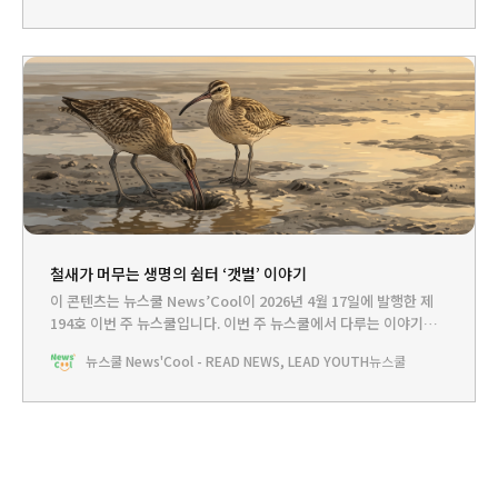
기BOOKCLUB - 바다, 그리고 그 속에 살아가는 고래를 지키려면?
🤓이번 주에는 혹등고래 티미 이야기를 전해주려고
철새가 머무는 생명의 쉼터 ‘갯벌’ 이야기
이 콘텐츠는 뉴스쿨 News’Cool이 2026년 4월 17일에 발행한 제
194호 이번 주 뉴스쿨입니다.‌ 이번 주 뉴스쿨에서 다루는 이야기는...
HEADLINE - 서해 갯벌을 찾아온 귀한 손님들뉴스쿨TV - 갯벌을
뉴스쿨 News'Cool - READ NEWS, LEAD YOUTH
뉴스쿨
‘바다의 텃밭’이라고 부르는 이유PLAY - 갯벌 식당에 오신 여러분,
환영합니다!BOOKCLUB - 갯벌 그리고 갯벌 속 생명의 이야기🤓쿨
리는 봄이 오면 하늘이 유독 바빠진다는