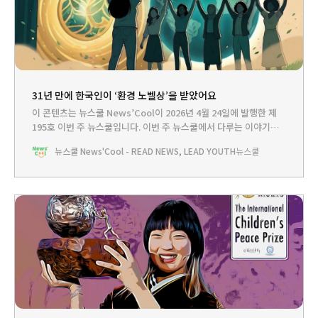
31년 만에 한국인이 ‘환경 노벨상’을 받았어요
이 콘텐츠는 뉴스쿨 News’Cool이 2026년 4월 24일에 발행한 제
195호 이번 주 뉴스쿨입니다.‌ 이번 주 뉴스쿨에서 다루는 이야기는...
HEADLINE - 국가 대표 환경 운동가, 그린 노벨상을 받다뉴스쿨TV
뉴스쿨 News'Cool - READ NEWS, LEAD YOUTH
뉴스쿨
- 환경권, 누구나 누려야 할 기본권?PLAY - 2049년, 미래의 나에게
서 편지가 왔어요BOOKCLUB - 기후위기에 맞선 작은 영웅들🤓작
년에 소설가 한강 선생님이 노벨 문학상을