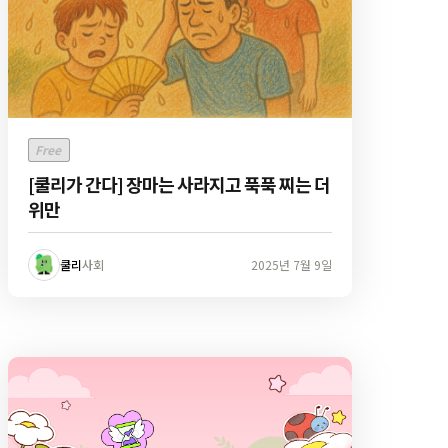
Free
[쿨리가 간다] 장마는 사라지고 푹푹 찌는 더
위만
쿨리
사회
2025년 7월 9일