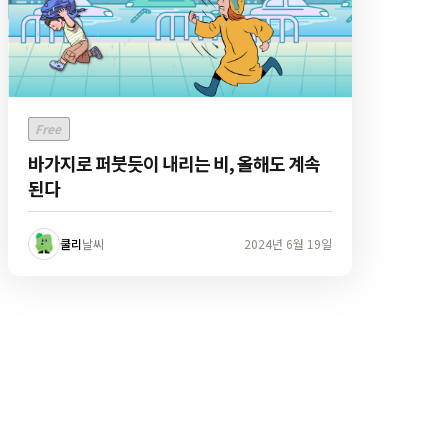
Free
바가지로 퍼붓듯이 내리는 비, 올해도 계속
된다
쿨리
날씨
2024년 6월 19일