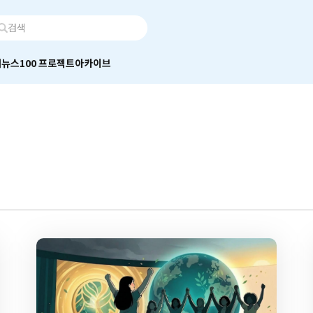
어
뉴스100 프로젝트
아카이브