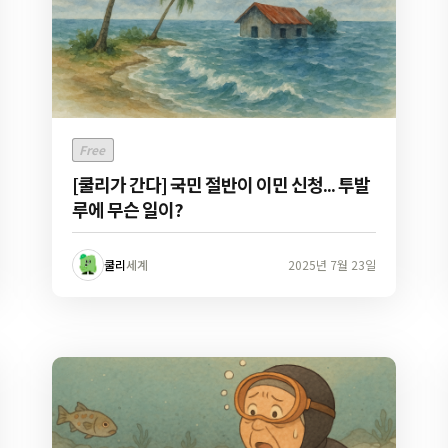
Free
[쿨리가 간다] 국민 절반이 이민 신청... 투발
루에 무슨 일이?
쿨리
세계
2025년 7월 23일