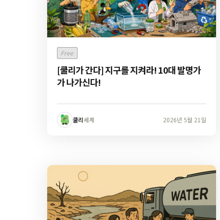
Free
[쿨리가 간다] 지구를 지켜라! 10대 발명가
가 나가신다!
쿨리
세계
2026년 5월 21일