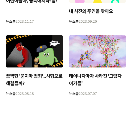
어린이들아, 행복해져라! 얍!
내 사진의 주인을 찾아요
뉴스쿨
2023.11.17
뉴스쿨
2023.09.20
끔찍한 '묻지마 범죄'...사형으로
태어나자마자 사라진 '그림자
해결될까?
아기들'
뉴스쿨
2023.08.18
뉴스쿨
2023.07.07