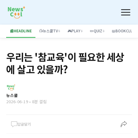
📰
HEADLINE
📺
뉴스쿨TV
🎮
PLAY
✏️
QUIZ
📖
BOOKCLUB
🔒
🔒
🔒
우리는 '참교육'이 필요한 세상
에 살고 있을까?
뉴스쿨
2026-06-19
-
8분 걸림
답글달기