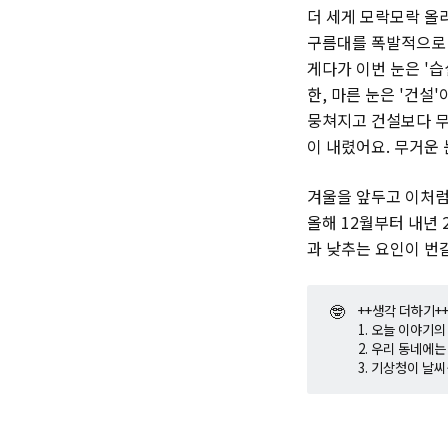
더 세게 모락모락 올
구름대를 폭발적으로
게다가 이번 눈은 '
한, 마른 눈은 '건설
뭉쳐지고 건설보다 무
이 내렸어요. 무거운 
겨울을 앞두고 이처럼
올해 12월부터 내년
과 낮추는 요인이 번
🤓
++생각 더하기+
1. 오늘 이야기
2. 우리 동네에
3. 기상청이 날