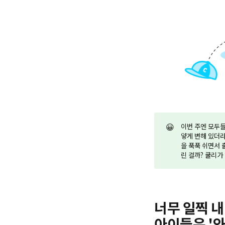
😀
이번 주엔 모두들
얗게 변해 있더라
을 푹푹 쉬면서 
린 걸까? 쿨리가
너무 일찍 
아이들은 '와