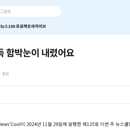
어
뉴스100 프로젝트
아카이브
득 함박눈이 내렸어요
분 걸림
ws'Cool이 2024년 11월 29일에 발행한 제125호 이번 주 뉴스쿨