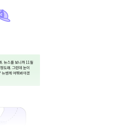
봐. 뉴스를 보니까 11월
 정도래. 그런데 눈이
까? 뉴쌤께 여쭤봐야겠