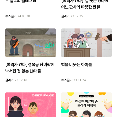
[쿨리가 간다] '살 곳은 있나요'
두 얼굴의 텔레그램
어느 판사의 따뜻한 판결
뉴스쿨
2024.08.30
쿨리
2023.12.25
[쿨리가 간다] 경복궁 담벼락에
법을 비웃는 아이들
낙서한 겁 없는 10대들
쿨리
2023.12.18
뉴스쿨
2023.11.24