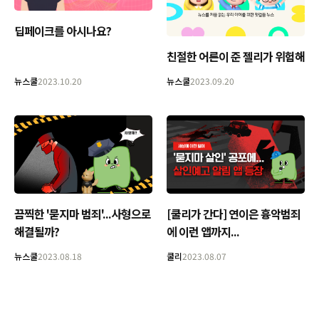
딥페이크를 아시나요?
친절한 어른이 준 젤리가 위험해
뉴스쿨
2023.10.20
뉴스쿨
2023.09.20
끔찍한 '묻지마 범죄'...사형으로
[쿨리가 간다] 연이은 흉악범죄
해결될까?
에 이런 앱까지...
뉴스쿨
2023.08.18
쿨리
2023.08.07