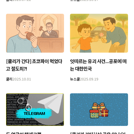
[쿨리가 간다] 초코파이 먹었다
잇따르는 유괴 사건...공포에 떠
고 절도죄?!
는 대한민국
쿨리
2025.10.01
뉴스쿨
2025.09.19