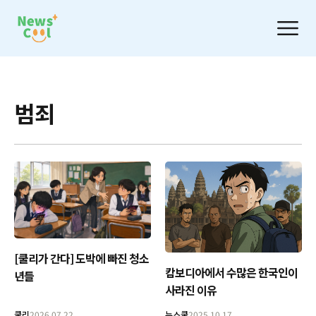
범죄
[쿨리가 간다] 도박에 빠진 청소
캄보디아에서 수많은 한국인이
년들
사라진 이유
쿨리
2026.07.22
뉴스쿨
2025.10.17