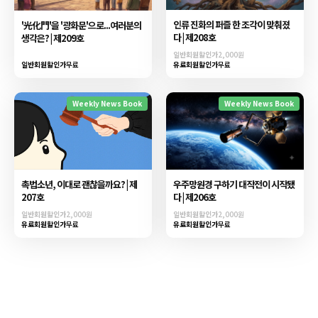
인류 진화의 퍼즐 한 조각이 맞춰졌
'光化門'을 '광화문'으로...여러분의
다 | 제208호
생각은? | 제209호
일반회원할인가
2,000원
일반회원할인가
무료
유료회원할인가
무료
Weekly News Book
Weekly News Book
우주망원경 구하기 대작전이 시작됐
촉법소년, 이대로 괜찮을까요? | 제
다 | 제206호
207호
일반회원할인가
2,000원
일반회원할인가
2,000원
유료회원할인가
무료
유료회원할인가
무료