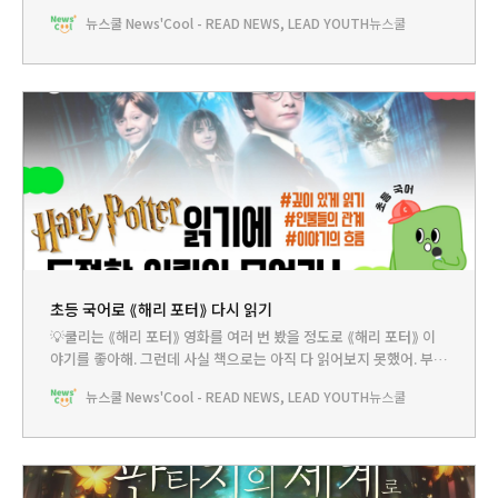
HEADLINE - 동그란 안경에 번개 흉터, 해리 포터가 돌아온다 뉴스
뉴스쿨 News'Cool - READ NEWS, LEAD YOUTH
뉴스쿨
쿨TV - 초등 국어로 ⟪해리 포터⟫ 다시 읽기PLAY - 나는야 어린이 판
타지 작가BOOKCLUB - 모험과 꿈이 가득한 판타지의 세계로 ‘풍
덩’🤓친구들~ 혹시 좋아하는 판타지
초등 국어로 ⟪해리 포터⟫ 다시 읽기
💡쿨리는 ⟪해리 포터⟫ 영화를 여러 번 봤을 정도로 ⟪해리 포터⟫ 이
야기를 좋아해. 그런데 사실 책으로는 아직 다 읽어보지 못했어. 부모
님께서 책을 사주시긴 했지만 책이 너무 두꺼운 데다 23권이나 돼서
뉴스쿨 News'Cool - READ NEWS, LEAD YOUTH
뉴스쿨
읽을 엄두가 나지 않더라고. 부모님께서는 곧 ⟪해리 포터⟫ 드라마가
나올 테니 이참에 책을 모두 읽어보라고 하시는데 과연 내가 할 수 있
을까?