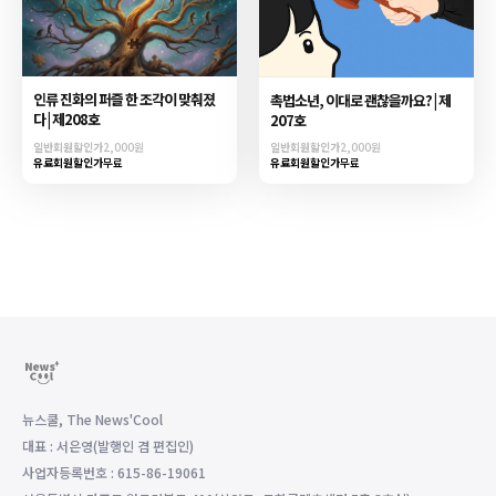
인류 진화의 퍼즐 한 조각이 맞춰졌
촉법소년, 이대로 괜찮을까요? | 제
다 | 제208호
207호
일반회원할인가
2,000원
일반회원할인가
2,000원
유료회원할인가
무료
유료회원할인가
무료
뉴스쿨, The News'Cool
대표 : 서은영(발행인 겸 편집인)
사업자등록번호 : 615-86-19061