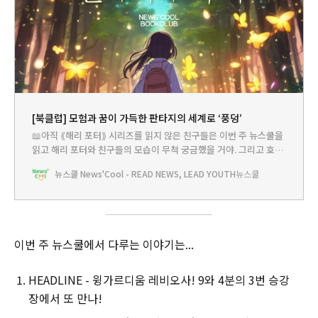
[북클럽] 모험과 꿈이 가득한 판타지의 세계로 ‘풍덩’
📖아직 ⟪해리 포터⟫ 시리즈를 읽지 않은 친구들은 이번 주 뉴스쿨을
읽고 해리 포터와 친구들의 모습이 무척 궁금했을 거야. 그리고 호그
와트 마법 학교라는 신비한 곳에 가보고 싶다는 생각이 들었을지 몰
뉴스쿨 News'Cool - READ NEWS, LEAD YOUTH
뉴스쿨
라. 이렇게 판타지 소설 속에서는 실제 세상에는 존재하지 않는 놀라
운 세상이 펼쳐져. ⟪해리 포터⟫ 외에도 우리 어린이들이 재미있게 읽
을 수 있는 판타지
이번 주 뉴스쿨에서 다루는 이야기는...
HEADLINE - 윙가르디움 레비오사! 9와 4분의 3번 승강
장에서 또 만나!