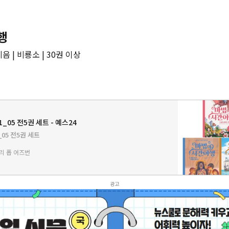
행
 | 비룡소 | 30권 이상
_05 전5권 세트 - 예스24
05 전5권 세트
리 폽 어즈번
광고