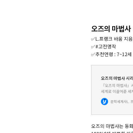
오즈의 마법사
✅L.프랭크 바움 지음 
‌✅#고전명작
‌✅추천연령 : 7~12세
오즈의 마법사 시리즈
『오즈의 마법사』시
세계로 이끌어준 세계
온갖 팬시용품으로 
문학세계사
L.
사의『오즈의 마법
오즈의 마법사는 동화