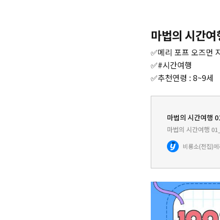
마법의 시간여
✅메리 포프 오즈먼 지음
✅#시간여행
✅추천연령 : 8~9세
마법의 시간여행 01
마법의 시간여행 01_
비룡소(전집)
메