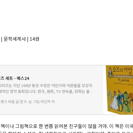
| 문학세계사 | 14권
 세트 - 예스24
리즈는 지난 100년 동안 수많은 어린이와 어른들을 상상의
적인 명작 동화입니다. 연극, 영화, TV 연속물, 만화는 물론
만들어져 오늘날까지 열렬한 사랑을 받고 있습니다. 문학세계
 프랭크 바움 글/존 R. 닐 그림/최인자 역
사』는…
책이나 그림책으로 한 번쯤 읽어본 친구들이 많을 거야. 이 책은 미