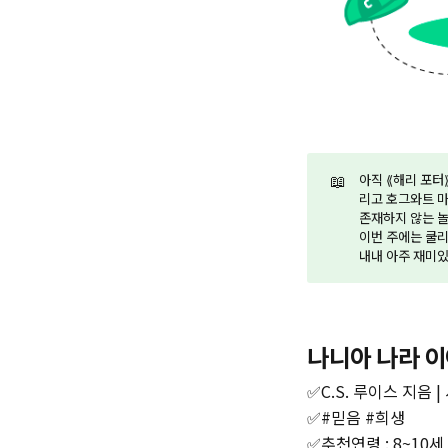
📖
아직 ⟪해리 포터
리고 호그와트 마
존재하지 않는 놀
이번 주에는 쿨리
내내 아주 재미있게
나니아 나라 
✅C.S. 루이스 지음 |
✅#믿음 #희생
✅추천연령 : 8~10세