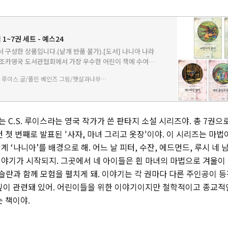
1~7권 세트 - 예스24
서 구성한 상품입니다.(낱개 반품 불가).[도서] 나니아 나라
의 조카영국 도서관협회에서 가장 우수한 어린이 책에 수여하
수상한 어린이 판타지 문학의 진수이다. 탄탄한 구조와 생생한
C.S. 루이스 글/폴린 베인즈 그림/햇살과나무꾼 역
는 C.S. 루이스라는 영국 작가가 쓴 판타지 소설 시리즈야. 총 7권으
 첫 번째로 발표된 '사자, 마녀 그리고 옷장'이야. 이 시리즈는 마
 ‘나니아’를 배경으로 해. 어느 날 피터, 수잔, 에드먼드, 루시 네 
야기가 시작되지. 그곳에서 네 아이들은 흰 마녀의 마법으로 겨울이
아슬란과 함께 모험을 펼치게 돼. 이야기는 각 권마다 다른 주인공이 
깊이 관련돼 있어. 어린이들을 위한 이야기이지만 철학적이고 종교적
는 책이야.