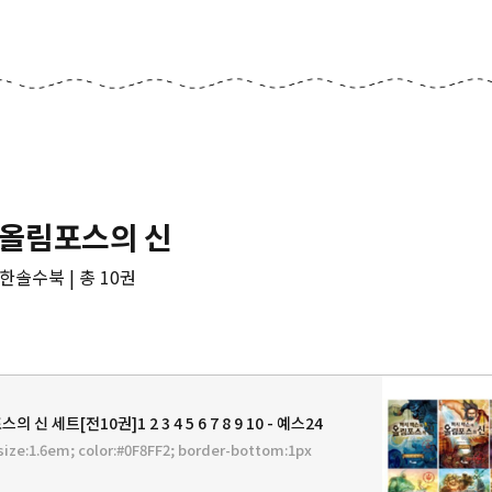
 올림포스의 신
한솔수북 | 총 10권
신 세트[전10권]1 2 3 4 5 6 7 8 9 10 - 예스24
size:1.6em; color:#0F8FF2; border-bottom:1px