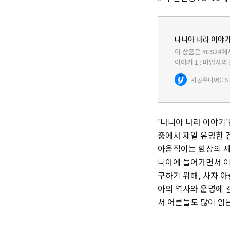
나니아 나라 이야기 
이 상품은 YES24에
이야기 1 : 마법사
는 `카네기 상`을 
시공주니어
캐릭터, 박진감 넘…
'나니아 나라 이야기'
중에서 제일 유명한 건
아움직이는 환상의 세계
니아에 들어가면서 이
구하기 위해, 사자 
아의 역사와 운명에 
서 어른들도 많이 읽