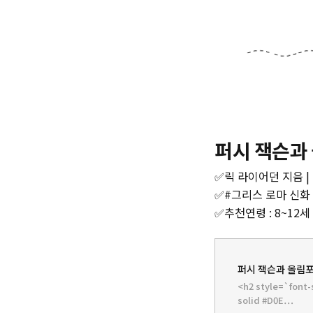
퍼시 잭슨과
✅릭 라이어던 지음 | 
✅#그리스 로마 신화
✅추천연령 : 8~12세
퍼시 잭슨과 올림포스의 
<h2 style=`font-
solid #D0E…