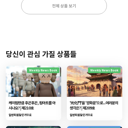
전체 상품 보기
당신이 관심 가질 상품들
Weekly News Book
Weekly News Book
케이팝만큼 후끈후끈, 팝아트를 아
'光化門'을 '광화문'으로...여러분의
시나요? | 제210호
생각은? | 제209호
일반회원할인가
무료
일반회원할인가
무료