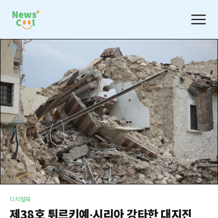
디지털북
제38호 튀르키예∙시리아 강타한 대지진