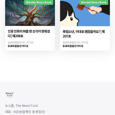
Weekly News Book
Weekly News Book
인류 진화의 퍼즐 한 조각이 맞춰졌
촉법소년, 이대로 괜찮을까요? | 제
다 | 제208호
207호
일반회원할인가
2,000원
일반회원할인가
2,000원
유료회원할인가
무료
유료회원할인가
무료
뉴스쿨, The News'Cool
대표 : 서은영(발행인 겸 편집인)