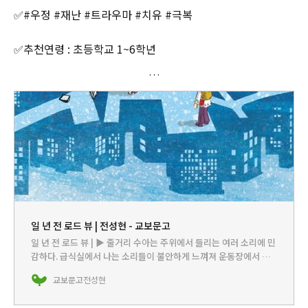
✅#우정 #재난 #트라우마 #치유 #극복
✅추천연령 : 초등학교 1~6학년
일 년 전 로드 뷰 | 전성현 - 교보문고
일 년 전 로드 뷰 | ▶ 줄거리 수아는 주위에서 들리는 여러 소리에 민
감하다. 급식실에서 나는 소리들이 불안하게 느껴져 운동장에서 밥
을 먹고, 반 아이들이 움직이는 소리에 놀라 소리를 지른다. 그 모습
교보문고
전성현
을 지켜보는 아……