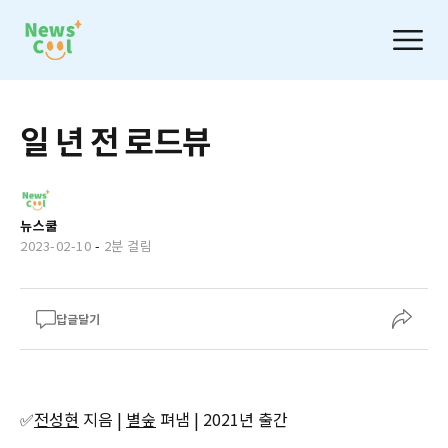
일 년 전 로드뷰
뉴스쿨
2023-02-10
-
2분 걸림
답글달기
✅
전성현
지음 |
별숲
펴냄 | 2021년 출간