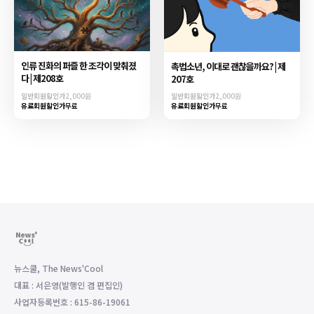
인류 진화의 퍼즐 한 조각이 맞춰졌
촉법소년, 이대로 괜찮을까요? | 제
다 | 제208호
207호
일반회원할인가
2,000원
일반회원할인가
2,000원
유료회원할인가
무료
유료회원할인가
무료
뉴스쿨, The News'Cool
대표 : 서은영(발행인 겸 편집인)
사업자등록번호 : 615-86-19061