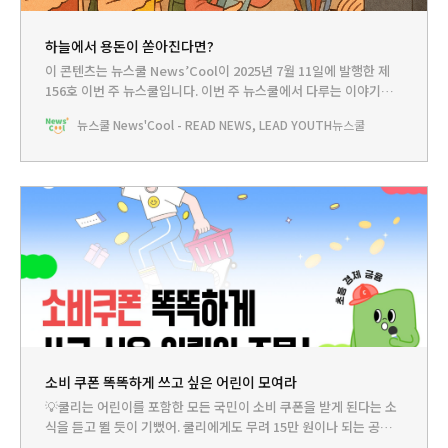
하늘에서 용돈이 쏟아진다면?
이 콘텐츠는 뉴스쿨 News’Cool이 2025년 7월 11일에 발행한 제
156호 이번 주 뉴스쿨입니다.‌ 이번 주 뉴스쿨에서 다루는 이야기는...
HEADLINE - 문구점에서 한 푼 슈퍼에서도 두 푼...어린이도 소비 쿠
뉴스쿨 News'Cool - READ NEWS, LEAD YOUTH
뉴스쿨
폰으로 경제 살려요! 뉴스쿨TV - 소비쿠폰 똑똑하게 쓰고 싶은 어린
이 모여라 PLAY - ‘소비 쿠폰’ 무엇이든 물어보세요!BOOKCLUB -
‘돈’에 대해 알려주는 따끈따끈한
소비 쿠폰 똑똑하게 쓰고 싶은 어린이 모여라
💡쿨리는 어린이를 포함한 모든 국민이 소비 쿠폰을 받게 된다는 소
식을 듣고 뛸 듯이 기뻤어. 쿨리에게도 무려 15만 원이나 되는 공돈
이 생기는 거잖아. 그래서 부모님께 그 돈을 받으면 전부터 사고 싶었