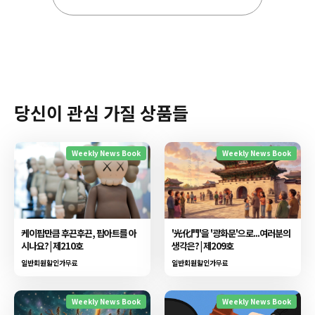
당신이 관심 가질 상품들
Weekly News Book
Weekly News Book
케이팝만큼 후끈후끈, 팝아트를 아
'光化門'을 '광화문'으로...여러분의
시나요? | 제210호
생각은? | 제209호
일반회원할인가
무료
일반회원할인가
무료
Weekly News Book
Weekly News Book