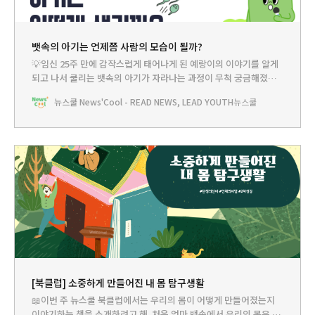
뱃속의 아기는 언제쯤 사람의 모습이 될까?
💡임신 25주 만에 갑작스럽게 태어나게 된 예랑이의 이야기를 알게
되고 나서 쿨리는 뱃속의 아기가 자라나는 과정이 무척 궁금해졌어.
생긴 지 겨우 25주가 된 아기의 모습은 어땠을까? 그때쯤이면 바깥
뉴스쿨 News'Cool - READ NEWS, LEAD YOUTH
뉴스쿨
세상에 적응할 만큼 성장해 있는 걸까? 궁금한 게 너무 많아. 뉴쌤께
여쭤봐야겠어. 쿨리 : 쌤! 임신 25주의 아기는 뭘 할 수 있어요? 이때
쯤이면 눈,
[북클럽] 소중하게 만들어진 내 몸 탐구생활
📖이번 주 뉴스쿨 북클럽에서는 우리의 몸이 어떻게 만들어졌는지
이야기하는 책을 소개하려고 해. 처음 엄마 뱃속에서 우리의 몸은 어