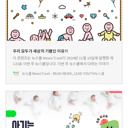
우리 모두가 세상의 기쁨인 이유?!
이 콘텐츠는 뉴스쿨 News’Cool이 2024년 11월 15일에 발행한 제
123호 이번 주 뉴스쿨입니다.‌ 이번 주 뉴스쿨에서 다루는 이야기는...
HEADLINE - 가장 작게 태어난 아기 예랑이, 세상의 기쁨이 되다뉴
뉴스쿨 News'Cool - READ NEWS, LEAD YOUTH
뉴스쿨
스쿨TV - 뱃속 아기는 언제쯤 사람의 모습이 될까?PLAY - 갓 태어난
내 모습은 어땠을까? BOOKCLUB - 소중하게 만들어진 내 몸 탐구
생활😀다들 태어날