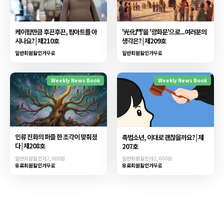
케이팝만큼 후끈후끈, 팝아트를 아
'光化門'을 '광화문'으로...여러분의
시나요? | 제210호
생각은? | 제209호
일반회원할인가
무료
일반회원할인가
무료
Weekly News Book
Weekly News Book
인류 진화의 퍼즐 한 조각이 맞춰졌
촉법소년, 이대로 괜찮을까요? | 제
다 | 제208호
207호
일반회원할인가
2,000원
일반회원할인가
2,000원
유료회원할인가
무료
유료회원할인가
무료