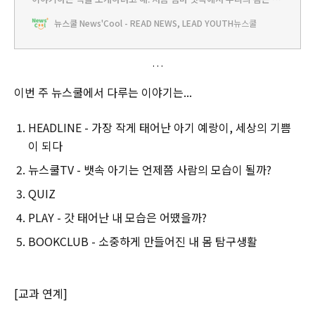
땠을까? 지금 우리의 몸은? 그리고 더 어른이 되면 우리의 몸은 어떻
뉴스쿨 News'Cool - READ NEWS, LEAD YOUTH
뉴스쿨
게 변화할까? 쿨리가 소개하는 책을 읽고 인체의 비밀을 탐구해봐.아
기는 어떻게 태어날까요?✅프랑수와즈 로랑 지음 | 노란돼지 | 44쪽
✅#생명의탄생 #임신 #출산 ✅추천연령 : 6~8세
이번 주 뉴스쿨에서 다루는 이야기는...
HEADLINE - 가장 작게 태어난 아기 예랑이, 세상의 기쁨
이 되다
뉴스쿨TV - 뱃속 아기는 언제쯤 사람의 모습이 될까?
QUIZ
PLAY - 갓 태어난 내 모습은 어땠을까?
BOOKCLUB - 소중하게 만들어진 내 몸 탐구생활
[교과 연계]