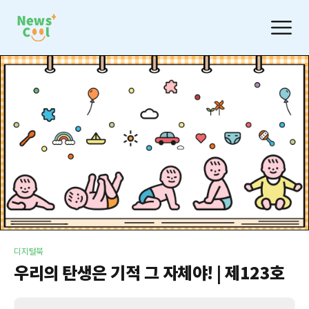
디지털북
우리의 탄생은 기적 그 자체야! | 제123호