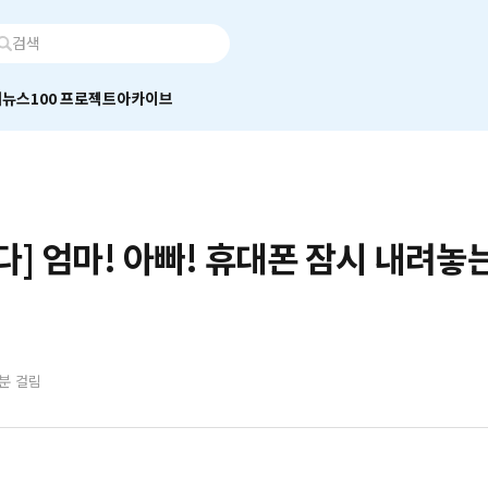
어
뉴스100 프로젝트
아카이브
다] 엄마! 아빠! 휴대폰 잠시 내려놓
2분 걸림