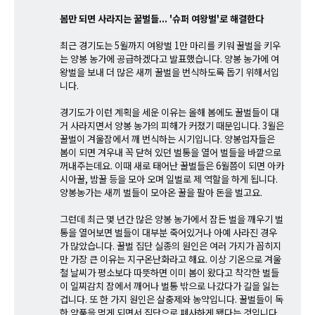
봄만 되면 사라지는 꿀벌들... '슈퍼 여왕벌'로 해결한다
최근 경기도는 5월까지 여왕벌 1만 마리를 키워 꿀벌을 키우
는 양봉 농가에 공급하겠다고 발표했습니다. 양봉 농가에 여
왕벌을 보내 더 많은 새끼 꿀벌을 번식하도록 돕기 위해서입
니다.
경기도가 이런 계획을 세운 이유는 올해 봄에도 꿀벌들이 대
거 사라지면서 양봉 농가의 피해가 커졌기 때문입니다. 3월은
꿀벌이 겨울잠에서 깨 번식하는 시기입니다. 양봉업자들은
봄이 되면 겨우내 꼭 닫혀 있던 벌통을 열어 벌들을 바깥으로
꺼내주는데요. 이때 새로 태어난 꿀벌들은 6월쯤이 되면 아카
시아꿀, 밤꿀 등을 모아 오며 일벌로 제 역할을 하게 됩니다.
양봉농가는 새끼 벌들이 모아온 꿀을 팔아 돈을 벌고요.
그런데 최근 몇 년간 많은 양봉 농가에서 잠든 벌을 깨우기 벌
통을 열어보면 벌들이 대부분 죽어있거나 아예 사라진 경우
가 많았습니다. 꿀벌 집단 실종의 원인은 여러 가지가 꼽히지
만 가장 큰 이유는 지구온난화라고 해요. 이상 기온으로 겨울
철 날씨가 평소보다 따뜻하면 이미 봄이 왔다고 착각한 벌들
이 일찌감치 잠에서 깨어나 벌통 밖으로 나갔다가 길을 잃는
겁니다. 또 한 가지 원인은 살충제와 농약입니다. 꿀벌들이 독
한 약품을 먹게 되면서 집단으로 폐사하게 됐다는 것입니다.