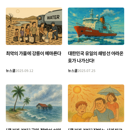
최악의 가뭄에 강릉이 메마른다
대한민국 유일의 쇄빙선 아라온
호가 나가신다!
뉴스쿨
2025.09.12
뉴스쿨
2025.07.25