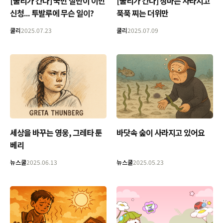
[쿨리가 간다] 국민 절반이 이민
[쿨리가 간다] 장마는 사라지고
신청... 투발루에 무슨 일이?
푹푹 찌는 더위만
쿨리
2025.07.23
쿨리
2025.07.09
세상을 바꾸는 영웅, 그레타 툰
바닷속 숲이 사라지고 있어요
베리
뉴스쿨
2025.06.13
뉴스쿨
2025.05.23