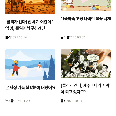
뒤죽박죽 고장 나버린 봄꽃 시계
[쿨리가 간다] 전 세계 어린이 1
억 명, 폭염에서 구하려면
쿨리
2025.05.14
뉴스쿨
2025.03.07
[쿨리가 간다] 제주바다가 사막
온 세상 가득 함박눈이 내렸어요
이 되고 있다고?
뉴스쿨
2024.11.29
쿨리
2024.10.07