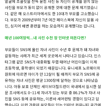
얼굴에 초콜릿을 잔뜩 묻힌 사진 등 자신이 공개를 원치 않는
사진을 부모가 동의 없이 공개한 것에 대한 문제 제기였습니
다. 같은 해 오스트리아에서도 한 10대가 부모를 고소했습니
다. 부모가 2009년부터 7년 여간 페이스북에 자신의 알몸 사
진, 심지어 배변 훈련을 하는 모습까지 공개했다는 겁니다.
매년 100여장씩...내 사진 수천 장 인터넷 떠돈다면?
부모들이 SNS에 올린 자녀 사진이 수년 후 문제가 돼 자녀와
갈등하는 사례가 최근 세계 곳곳에서 나타나고 있습니다. 인스
타그램 같은 SNS가 대중화될 무렵 태어난 어린이들이 이제
초등학생, 중학생이 되었기 때문입니다. 유니세프 노르웨이위
원회에 따르면 아이가 만 12살이 될 때까지 부모가 SNS에 공
유하는 자녀 사진은 평균 1300장에 달하는 것으로 나타났습
니다. 아동 보호 단체인 세이브더칠드런이 국내에서 실시한 설
문 조사에서도 0~11세 자녀가 있는 부모 중 86.1%가 자녀 사
진을 SNS 등에 공유하는, 이른바 셰어런팅 경험이 있다고 답
했습니다. 이런 가운데 부모들이 있는 인터넷 커뮤니티 공간에