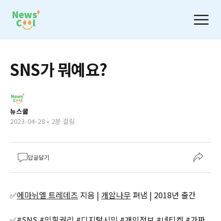
SNS가 뭐예요?
뉴스쿨
2023-04-28
-
2분 걸림
답글달기
✅
에마뉘엘 트레데즈
지음 |
개암나무
펴냄 | 2018년 출간
✅#SNS #잊힐권리 #디지털시민 #개인정보 #네티켓 #가짜