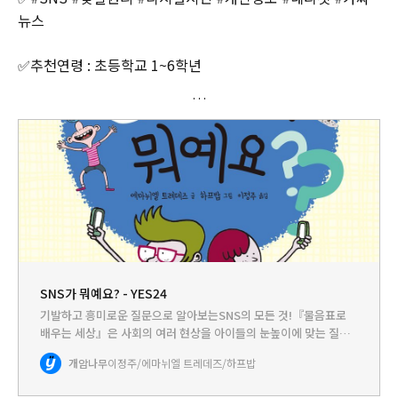
뉴스
✅추천연령 : 초등학교 1~6학년
SNS가 뭐예요? - YES24
기발하고 흥미로운 질문으로 알아보는SNS의 모든 것!『물음표로
배우는 세상』은 사회의 여러 현상을 아이들의 눈높이에 맞는 질문
과 답으로 풀어낸 인문 교양 시리즈입니다. 첫 번째 권 ≪SNS가 뭐
개암나무
이정주/에마뉘엘 트레데즈/하프밥
예요?≫는 최근 우리 생활에 깊숙이 자리잡은 SNS가 무엇인지,
어…