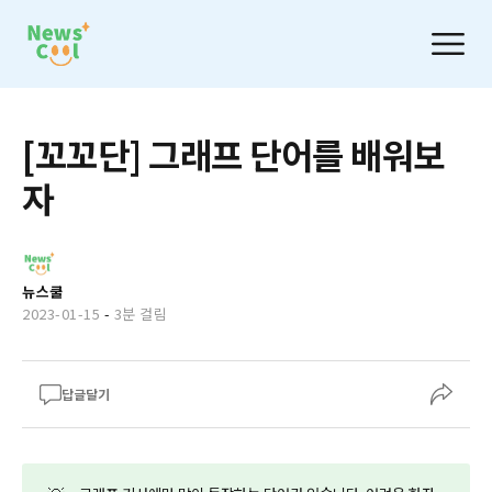
[꼬꼬단] 그래프 단어를 배워보
자
뉴스쿨
2023-01-15
-
3분 걸림
답글달기