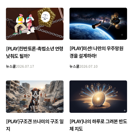
[PLAY]미션! 나만의 우주망원
[PLAY]찬반토론-촉법소년 연령
경을 설계하라!
낮춰도 될까?
뉴스쿨
2026.07.17
뉴스쿨
2026.07.10
[PLAY]구조견 쓰나미의 구조 일
[PLAY]나의 하루로 그려본 반도
지
체 지도