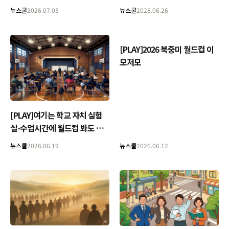
뉴스쿨
2026.07.03
뉴스쿨
2026.06.26
[PLAY]2026 북중미 월드컵 이
모저모
[PLAY]여기는 학교 자치 실험
실-수업시간에 월드컵 봐도 될
까요?
뉴스쿨
2026.06.19
뉴스쿨
2026.06.12