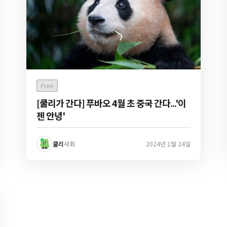
Free
[쿨리가 간다] 푸바오 4월 초 중국 간다...'이
젠 안녕'
쿨리
사회
2024년 1월 24일