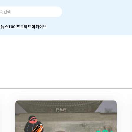
어
뉴스100 프로젝트
아카이브