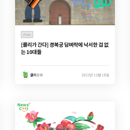
Free
[쿨리가 간다] 경복궁 담벼락에 낙서한 겁 없
는 10대들
쿨리
문화
2023년 12월 18일