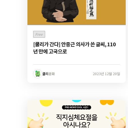
Free
[쿨리가 간다] 안중근 의사가 쓴 글씨, 110
년 만에 고국으로
쿨리
문화
2023년 12월 20일