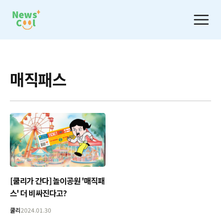
매직패스
[쿨리가 간다] 놀이공원 '매직패
스' 더 비싸진다고?
쿨리
2024.01.30