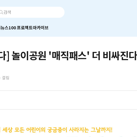
어
뉴스100 프로젝트
아카이브
다] 놀이공원 '매직패스' 더 비싸진
분 걸림