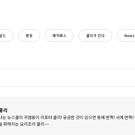
월드
평등
매직패스
쿨리가 간다
News
쿨리
나는 뉴스쿨의 귀염둥이 리포터 쿨리! 궁금한 것이 있으면 동에 번쩍! 서에 번쩍!
을 파헤치는 요리조리 쿨리~~