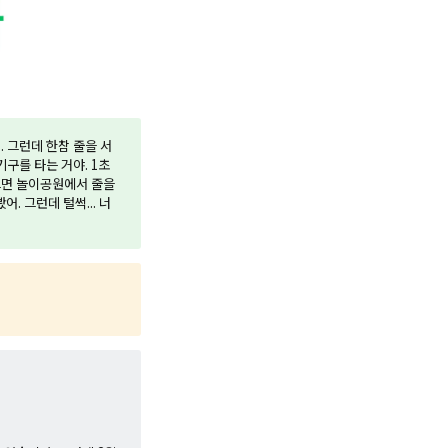
 그런데 한참 줄을 서
구를 타는 거야. 1초
있으면 놀이공원에서 줄을
. 그런데 털썩... 너