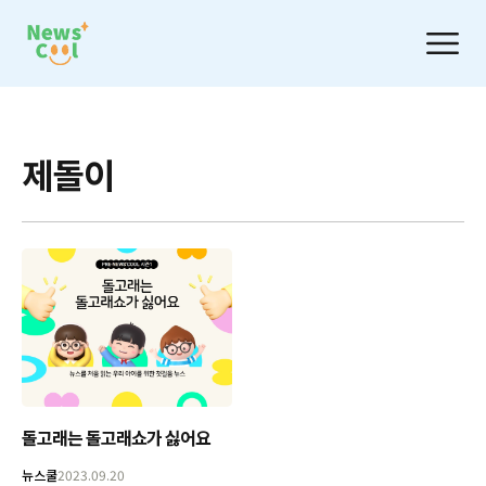
제돌이
돌고래는 돌고래쇼가 싫어요
뉴스쿨
2023.09.20