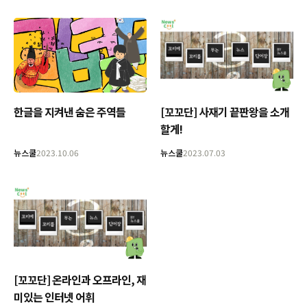
한글을 지켜낸 숨은 주역들
[꼬꼬단] 사재기 끝판왕을 소개
할게!
뉴스쿨
2023.10.06
뉴스쿨
2023.07.03
[꼬꼬단] 온라인과 오프라인, 재
미있는 인터넷 어휘