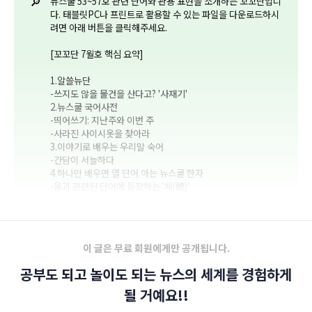
🔎
뉴스쿨 53~57호 관련 단어와 관용 표현을 소개하는 꼬꼬단입니
다. 태블릿PC나 프린트로 활용할 수 있는 파일을 다운로드하시
려면 아래 버튼을 클릭해주세요.
[꼬꼬단 7월호 핵심 요약]
1.알쓸뉴단
-쓰지도 않을 물건을 산다고? '사재기'
2.뉴스쿨 국어사전
-띄어쓰기: 지난주와 이번 주
-사라진 사이시옷을 찾아라
3.이야기로 배우는 우리말 숙어
-간담이 서늘하다
4.하나만 배우면 열 단어 아는 뉴스쿨 한자
-몸과 관련된 단어에 등장하는 '체(體)'
이 글은 무료 회원에게만 공개됩니다.
공부도 되고 놀이도 되는 뉴스의 세계를 경험하게
될 거예요!!