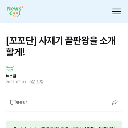
[꼬꼬단] 사재기 끝판왕을 소개
할게!
뉴스쿨
2023-07-03
-
8분 걸림
답글달기