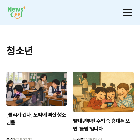
청소년
[쿨리가 간다] 도박에 빠진 청소
🚨내년부턴 수업 중 휴대폰 쓰
년들
면 '불법'입니다
쿨리
2026.07.22
뉴스쿨
2025.09.05