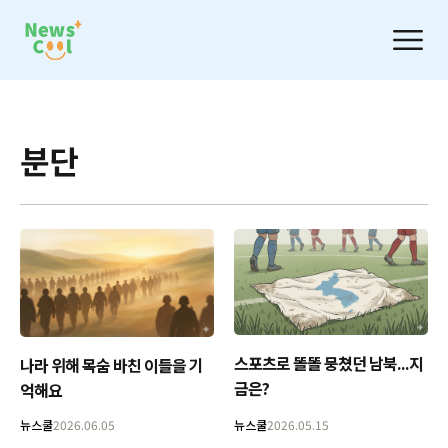
분단
스포츠로 똘똘 뭉쳤던 남북...지
나라 위해 목숨 바친 이들을 기
금은?
억해요
뉴스쿨
2026.06.05
뉴스쿨
2026.05.15