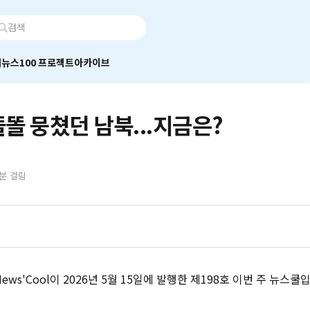
어
뉴스100 프로젝트
아카이브
똘 뭉쳤던 남북...지금은?
0분 걸림
ws'Cool이 2026년 5월 15일에 발행한 제198호 이번 주 뉴스쿨입