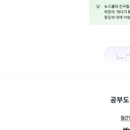
💡
뉴스쿨러 친구들은
하잖아. 게다가 
통일에 대해 어
공부도
월간
₩
8