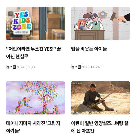
"어린이라면 무조건 YES!" 꿈
법을 비웃는 아이들
아닌 현실로
뉴스쿨
2024.05.03
뉴스쿨
2023.11.24
어린이 절반 영양실조...벼랑 끝
태어나자마자 사라진 '그림자
에 선 아프간
아기들'