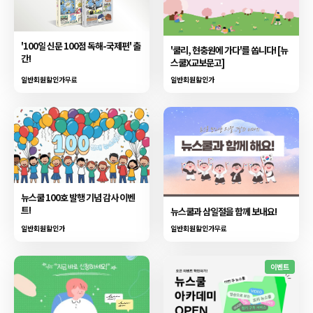
'100일 신문 100점 독해-국제편' 출
'쿨리, 현충원에 가다'를 쏩니다! [뉴
간!
스쿨X교보문고]
일반회원할인가
무료
일반회원할인가
뉴스쿨 100호 발행 기념 감사 이벤
트!
뉴스쿨과 삼일절을 함께 보내요!
일반회원할인가
일반회원할인가
무료
이벤트