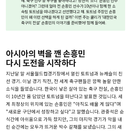
해. 축구 선수 중 누구를 좋아하냐고? 당연히 '쏘니' 손흥민 선수
아니겠어? 그런데 얼마 전 손흥민 선수가 10년이나 함께 한 소
속팀 토트넘을 떠나겠다고 선언했다고 해. 토트넘 주장인 손흥
민이 왜 이런 선택을 하게 된 걸까? 이번 주는 쿨리가 '대한민국
축구의 전설' 손흥민의 이야기를 준비했어! 함께 들어봐.
아시아의 벽을 깬 손흥민
다시 도전을 시작하다
지난달 말 서울월드컵경기장에서 열린 토트넘과 뉴캐슬의 친
선 경기. 이날 경기 직전, 전 세계 축구팬들은 깜짝 놀랄 만한
소식을 들었습니다. 한국이 낳은 살아 있는 축구 전설, 손흥민
이 10년간 몸 담았던 토트넘을 떠난다고 발표한 것입니다. 세
계 최정상의 위치에 있는 손흥민은 "아직도 배울 게 많다"며
"새로운 구단에서 성장하고 싶다"고 말했습니다. 관중석은 순
식간에 아쉬움으로 가득 찼지만, 그의 마지막 경기가 막을 내
린 순간에는 모두가 뜨거운 박수 갈채를 보냈습니다. 그의 새