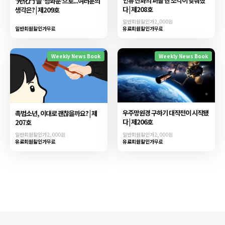
인류 진화의 퍼즐 한 조각이 맞춰졌
'光化門'을 '광화문'으로...여러분의
다 | 제208호
생각은? | 제209호
일반회원할인가
2,000원
일반회원할인가
무료
유료회원할인가
무료
Weekly News Book
Weekly News Book
우주망원경 구하기 대작전이 시작됐
촉법소년, 이대로 괜찮을까요? | 제
다 | 제206호
207호
일반회원할인가
2,000원
일반회원할인가
2,000원
유료회원할인가
무료
유료회원할인가
무료