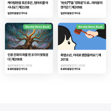
케이팝만큼 후끈후끈, 팝아트를 아
'光化門'을 '광화문'으로...여러분의
시나요? | 제210호
생각은? | 제209호
일반회원할인가
무료
일반회원할인가
무료
Weekly News Book
Weekly News Book
인류 진화의 퍼즐 한 조각이 맞춰졌
촉법소년, 이대로 괜찮을까요? | 제
다 | 제208호
207호
일반회원할인가
2,000원
일반회원할인가
2,000원
유료회원할인가
무료
유료회원할인가
무료