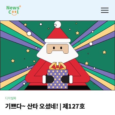
디지털북
기쁘다~ 산타 오셨네! | 제127호