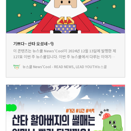
기쁘다~ 산타 오셨네~🎅
이 콘텐츠는 뉴스쿨 News’Cool이 2024년 12월 13일에 발행한 제
127호 이번 주 뉴스쿨입니다.‌ 이번 주 뉴스쿨에서 다루는 이야기는...
HEADLINE - 우리에게 기쁨 주는 산타클로스의 세계 여행뉴스쿨TV
뉴스쿨 News'Cool - READ NEWS, LEAD YOUTH
뉴스쿨
- 산타할아버지의 썰매는 얼마나 빨리 달려야 할까?PLAY - 산타클
로스가 우리 집에 오기까지BOOKCLUB - 산타의 모든 것🎅모두들
크리스마스를 손꼽아 기다리고 있지? 산타 할아버지가 이번에는