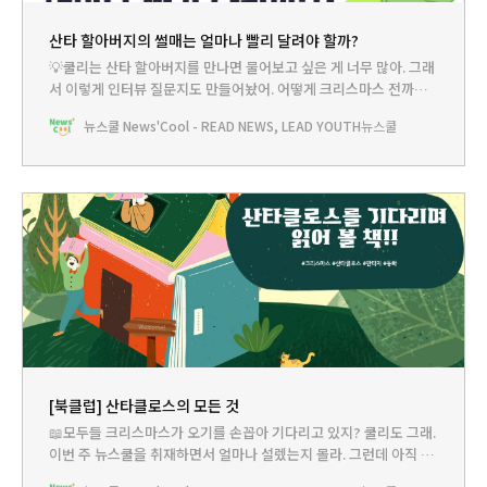
산타 할아버지의 썰매는 얼마나 빨리 달려야 할까?
💡쿨리는 산타 할아버지를 만나면 물어보고 싶은 게 너무 많아. 그래
서 이렇게 인터뷰 질문지도 만들어놨어. 어떻게 크리스마스 전까지
전 세계 어린이들의 집을 방문하는지, 무슨 선물을 갖고 싶어 하는지
뉴스쿨 News'Cool - READ NEWS, LEAD YOUTH
뉴스쿨
는 어떻게 알아내신 건지, 착한 어린이인지 아닌지 어떻게 아시는지
말이야. 그런데 이번에 우리나라에 오신 산타 할아버지는 너무 바빠
서 쿨리를 만날 시간이 없으시더라고. 그래서 이
[북클럽] 산타클로스의 모든 것
📖모두들 크리스마스가 오기를 손꼽아 기다리고 있지? 쿨리도 그래.
이번 주 뉴스쿨을 취재하면서 얼마나 설렜는지 몰라. 그런데 아직 크
리스마스까지 열흘도 더 남았잖아. 이걸 어떻게 기다리지. 아! 방법이