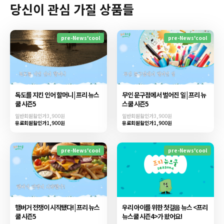
당신이 관심 가질 상품들
pre-News'cool
pre-News'cool
독도를 지킨 인어 할머니 | 프리 뉴스
무인 문구점에서 벌어진 일 | 프리 뉴
쿨 시즌5
스쿨 시즌5
일반회원할인가
3,900원
일반회원할인가
3,900원
유료회원할인가
1,900원
유료회원할인가
1,900원
pre-News'cool
pre-News'cool
햄버거 전쟁이 시작됐다! | 프리 뉴스
우리 아이를 위한 첫걸음 뉴스 <프리
쿨 시즌5
뉴스쿨 시즌4>가 왔어요!