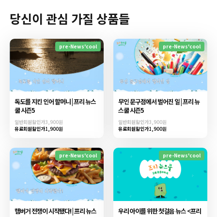
당신이 관심 가질 상품들
pre-News'cool
pre-News'cool
독도를 지킨 인어 할머니 | 프리 뉴스
무인 문구점에서 벌어진 일 | 프리 뉴
쿨 시즌5
스쿨 시즌5
일반회원할인가
3,900원
일반회원할인가
3,900원
유료회원할인가
1,900원
유료회원할인가
1,900원
pre-News'cool
pre-News'cool
햄버거 전쟁이 시작됐다! | 프리 뉴스
우리 아이를 위한 첫걸음 뉴스 <프리