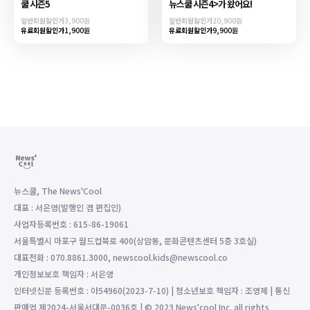
쿨 시즌5
뉴스쿨 시즌4>가 왔어요!
일반회원할인가
3,900원
일반회원할인가
20,900원
유료회원할인가
1,900원
유료회원할인가
9,900원
뉴스쿨, The News'Cool
대표 : 서은영(발행인 겸 편집인)
사업자등록번호 : 615-86-19061
서울특별시 마포구 월드컵북로 400(상암동, 문화콘텐츠센터 5층 3호실)
대표전화 : 070.8861.3000, newscool.kids@newscool.co
개인정보보호 책임자 : 서은영
인터넷신문 등록번호 : 아54960(2023-7-10) | 청소년보호 책임자 : 조영제 | 통신
판매업 제2024-서울서대문-0036호 | © 2023 News'cool Inc. all rights