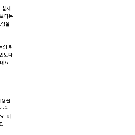
. 실제
금보다는
도입을
본의 뛰
국민보다
데요.
비용을
 스위
요. 이
죠.