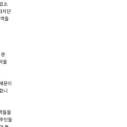
박업소
방자치단
광객들
 관
 막을
 때문이
 합니
광객들을
 주민들
아 올