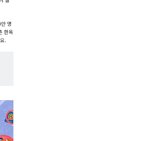
0만 명
촌 한옥
요.